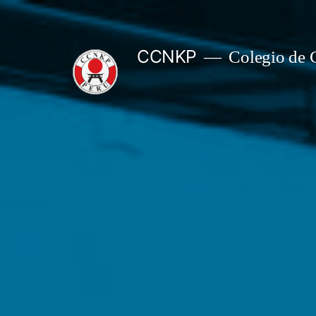
Skip
to
CCNKP
Colegio de C
content