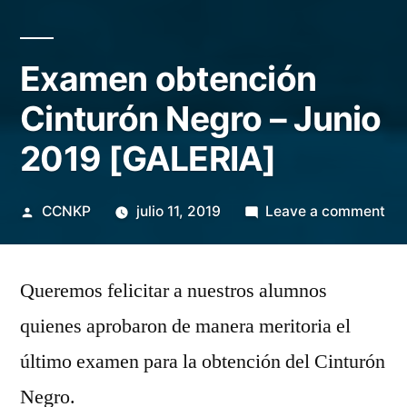
Examen obtención
Cinturón Negro – Junio
2019 [GALERIA]
Posted
on
CCNKP
julio 11, 2019
Leave a comment
by
Ex
ob
Queremos felicitar a nuestros alumnos
Cin
Ne
quienes aprobaron de manera meritoria el
–
último examen para la obtención del Cinturón
Jun
20
Negro.